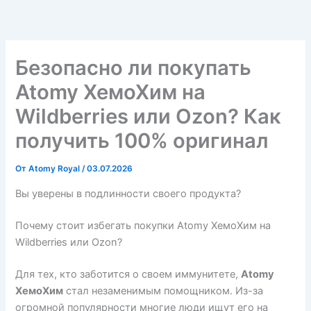
Перейти
к
содержимому
Безопасно ли покупать
Atomy ХемоХим на
Wildberries или Ozon? Как
получить 100% оригинал
От
Atomy Royal
/
03.07.2026
Вы уверены в подлинности своего продукта?
Почему стоит избегать покупки Atomy ХемоХим на
Wildberries или Ozon?
Для тех, кто заботится о своем иммунитете,
Atomy
ХемоХим
стал незаменимым помощником. Из-за
огромной популярности многие люди ищут его на